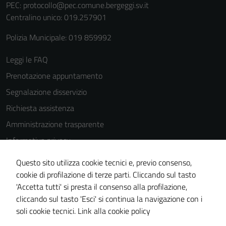
PEC:
protocollo@pec.comune.bergeggi.sv.it
Centralino unico: 019.257901
Polizia Municipale: 019 859992
Tecnici
Leggi le FAQ
Questi cookie
Prenotazione appuntamento
sono necessari
Segnalazione disservizio
per il
Richiesta assistenza
funzionamento
del sito e non
Amministrazione trasparente
possono
Informativa privacy
essere
Cookie Policy
disabilitati.
Questo sito utilizza cookie tecnici e, previo consenso,
Questi cookie
Note legali
cookie di profilazione di terze parti. Cliccando sul tasto
non raccolgono
'Accetta tutti' si presta il consenso alla profilazione,
Dichiarazione di accessibilità
informazioni
cliccando sul tasto 'Esci' si continua la navigazione con i
Piano di miglioramento del sito
personali.
soli cookie tecnici.
Link alla cookie policy