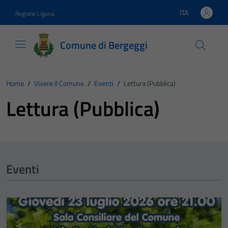
Vai ai contenuti
Vai al footer
ITA
Regione Liguria
Lingua attiva:
Comune di Bergeggi
Home
/
Vivere Il Comune
/
Eventi
/
Lettura (pubblica)
Lettura (pubblica)
Eventi