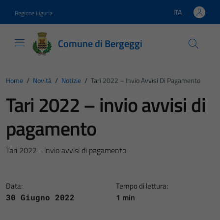
Vai ai contenuti
Vai al footer
ITA
Regione Liguria
Lingua attiva:
Comune di Bergeggi
Home
/
Novità
/
Notizie
/
Tari 2022 – Invio Avvisi Di Pagamento
Tari 2022 – invio avvisi di
pagamento
Tari 2022 - invio avvisi di pagamento
Data:
Tempo di lettura:
1 min
30 Giugno 2022