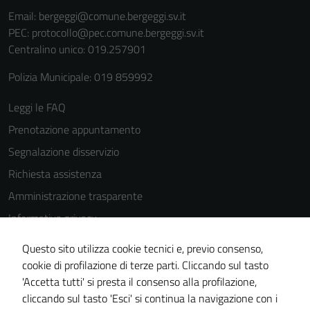
Email:
bergeggi@comune.bergeggi.sv.it
PEC:
protocollo@pec.comune.bergeggi.sv.it
Centralino unico: 019.257901
Polizia Municipale: 019 859992
Leggi le FAQ
Prenotazione appuntamento
Segnalazione disservizio
Richiesta assistenza
Amministrazione trasparente
Informativa privacy
Cookie Policy
Questo sito utilizza cookie tecnici e, previo consenso,
Note legali
cookie di profilazione di terze parti. Cliccando sul tasto
'Accetta tutti' si presta il consenso alla profilazione,
Dichiarazione di accessibilità
cliccando sul tasto 'Esci' si continua la navigazione con i
Piano di miglioramento del sito