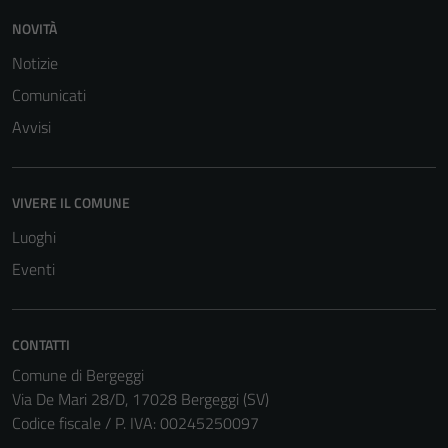
funzionamento
NOVITÀ
del sito e non
possono
Notizie
essere
Comunicati
disabilitati.
Avvisi
Questi cookie
non raccolgono
informazioni
personali.
VIVERE IL COMUNE
Luoghi
Eventi
CONTATTI
Comune di Bergeggi
Via De Mari 28/D, 17028 Bergeggi (SV)
Codice fiscale / P. IVA: 00245250097