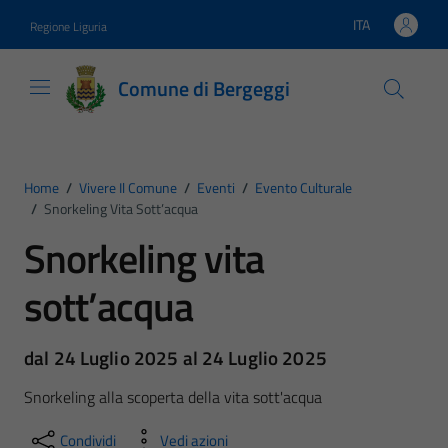
Vai ai contenuti
Vai al footer
ITA
Regione Liguria
Lingua attiva:
Comune di Bergeggi
Home
/
Vivere Il Comune
/
Eventi
/
Evento Culturale
/
Snorkeling Vita Sott’acqua
Snorkeling vita
sott’acqua
dal 24 Luglio 2025 al 24 Luglio 2025
Snorkeling alla scoperta della vita sott'acqua
Condividi
Vedi azioni