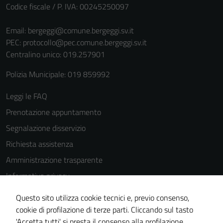
Codice fiscale / P. IVA: 00245250097
Email:
bergeggi@comune.bergeggi.sv.it
PEC:
protocollo@pec.comune.bergeggi.sv.it
Centralino unico: 019.257901
Polizia Municipale: 019 859992
Leggi le FAQ
Prenotazione appuntamento
Segnalazione disservizio
Richiesta assistenza
Amministrazione trasparente
Informativa privacy
Cookie Policy
Questo sito utilizza cookie tecnici e, previo consenso,
Note legali
cookie di profilazione di terze parti. Cliccando sul tasto
'Accetta tutti' si presta il consenso alla profilazione,