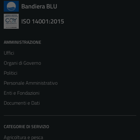
per il
Bandiera BLU
funzionamento
del sito e non
ISO 14001:2015
possono
essere
disabilitati.
AMMINISTRAZIONE
Questi cookie
Uffici
non raccolgono
informazioni
Organi di Governo
personali.
Politici
Personale Amministrativo
Enti e Fondazioni
Documenti e Dati
CATEGORIE DI SERVIZIO
Agricoltura e pesca