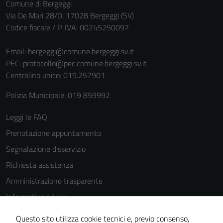
Comune di Bergeggi
Via De Mari 28/D, 17028 Bergeggi (SV)
Codice fiscale / P. IVA: 00245250097
Email:
bergeggi@comune.bergeggi.sv.it
PEC:
protocollo@pec.comune.bergeggi.sv.it
Centralino unico: 019.257901
Polizia Municipale: 019 859992
Leggi le FAQ
Prenotazione appuntamento
Segnalazione disservizio
Richiesta assistenza
Amministrazione trasparente
Informativa privacy
Cookie Policy
Questo sito utilizza cookie tecnici e, previo consenso,