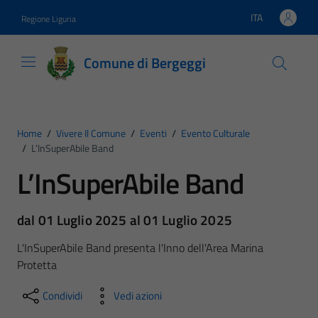
Vai ai contenuti
Vai al footer
ITA
Regione Liguria
Lingua attiva:
Comune di Bergeggi
Home
/
Vivere Il Comune
/
Eventi
/
Evento Culturale
/
L’InSuperAbile Band
L’InSuperAbile Band
dal 01 Luglio 2025 al 01 Luglio 2025
L'InSuperAbile Band presenta l'Inno dell'Area Marina
Protetta
Condividi
Vedi azioni