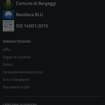
sono necessari
Comune di Bergeggi
per il
funzionamento
Bandiera BLU
del sito e non
possono
ISO 14001:2015
essere
disabilitati.
Questi cookie
AMMINISTRAZIONE
non raccolgono
Uffici
informazioni
personali.
Organi di Governo
Politici
Personale Amministrativo
Enti e Fondazioni
Documenti e Dati
CATEGORIE DI SERVIZIO