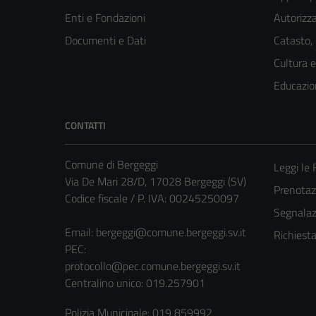
Enti e Fondazioni
Autorizza
Documenti e Dati
Catasto,
Cultura 
Educazio
CONTATTI
Comune di Bergeggi
Leggi le
Via De Mari 28/D, 17028 Bergeggi (SV)
Prenota
Codice fiscale / P. IVA: 00245250097
Segnalazi
Email:
bergeggi@comune.bergeggi.sv.it
Richiest
PEC:
protocollo@pec.comune.bergeggi.sv.it
Centralino unico: 019.257901
Polizia Municipale: 019 859992