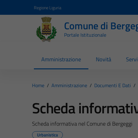
Vai ai contenuti
Vai al footer
Regione Liguria
Comune di Berge
Portale Istituzionale
Amministrazione
Novità
Servi
Home
/
Amministrazione
/
Documenti E Dati
/
Scheda informati
Scheda informativa nel Comune di Bergeggi
Urbanistica