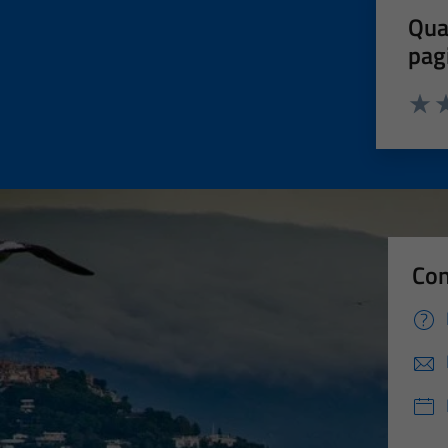
Qua
pag
Valut
Va
Con