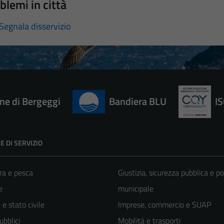
blemi in città
Segnala disservizio
e di Bergeggi
Bandiera BLU
I
E DI SERVIZIO
ra e pesca
Giustizia, sicurezza pubblica e po
e
municipale
e stato civile
Imprese, commercio e SUAP
ubblici
Mobilità e trasporti