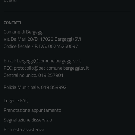
Tecnici
Questi cookie
sono necessari
per il
CONTATTI
funzionamento
Comune di Bergeggi
del sito e non
Via De Mari 28/D, 17028 Bergeggi (SV)
possono
Codice fiscale / P. IVA: 00245250097
essere
disabilitati.
Email:
bergeggi@comune.bergeggi.sv.it
Questi cookie
PEC:
protocollo@pec.comune.bergeggi.sv.it
non raccolgono
Centralino unico: 019.257901
informazioni
Polizia Municipale: 019 859992
personali.
Leggi le FAQ
Prenotazione appuntamento
Segnalazione disservizio
Richiesta assistenza