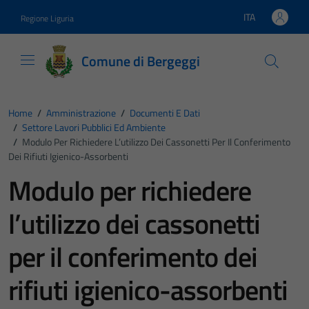
Vai ai contenuti
Vai al footer
ITA
Regione Liguria
Lingua attiva:
Comune di Bergeggi
Home
/
Amministrazione
/
Documenti E Dati
/
Settore Lavori Pubblici Ed Ambiente
/
Modulo Per Richiedere L’utilizzo Dei Cassonetti Per Il Conferimento
Dei Rifiuti Igienico-Assorbenti
Modulo per richiedere
l’utilizzo dei cassonetti
per il conferimento dei
rifiuti igienico-assorbenti