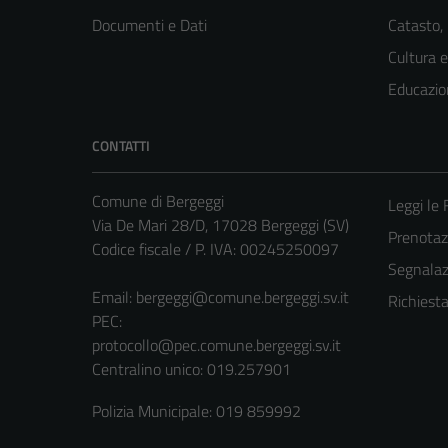
Documenti e Dati
Catasto,
Cultura 
Educazio
CONTATTI
Comune di Bergeggi
Leggi le
Via De Mari 28/D, 17028 Bergeggi (SV)
Prenota
Codice fiscale / P. IVA: 00245250097
Segnalazi
Email:
bergeggi@comune.bergeggi.sv.it
Richiest
PEC:
protocollo@pec.comune.bergeggi.sv.it
Centralino unico: 019.257901
Polizia Municipale: 019 859992