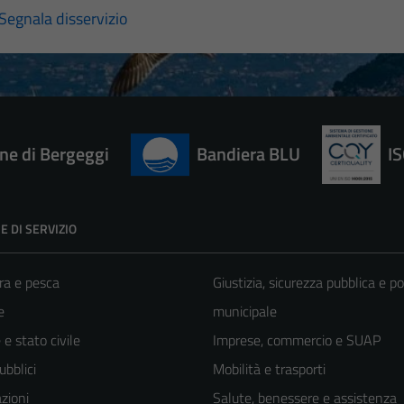
Segnala disservizio
e di Bergeggi
Bandiera BLU
I
E DI SERVIZIO
ra e pesca
Giustizia, sicurezza pubblica e po
e
municipale
e stato civile
Imprese, commercio e SUAP
ubblici
Mobilità e trasporti
zioni
Salute, benessere e assistenza