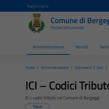
Vai ai contenuti
Vai al footer
Regione Liguria
Comune di Berge
Portale Istituzionale
Amministrazione
Novità
Servi
Home
/
Amministrazione
/
Documenti E Dati
/
ICI – Codici Tribut
ICI i codici tributo nel Comune di Bergeggi
Tributi