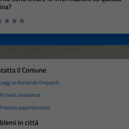
ina?
a 1 stelle su 5
luta 2 stelle su 5
Valuta 3 stelle su 5
Valuta 4 stelle su 5
Valuta 5 stelle su 5
tatta il Comune
Leggi le domande frequenti
Richiedi assistenza
Prenota appuntamento
blemi in città