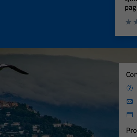
pag
Valut
Va
Con
Pro