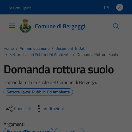
Vai ai contenuti
Vai al footer
ITA
Regione Liguria
Lingua attiva:
Comune di Bergeggi
Home
/
Amministrazione
/
Documenti E Dati
/
Settore Lavori Pubblici Ed Ambiente
/
Domanda Rottura Suolo
Domanda rottura suolo
Domanda rottura suolo nel Comune di Bergeggi.
Settore Lavori Pubblici Ed Ambiente
Condividi
Vedi azioni
Argomenti
Accesso all'informazione
Lavoro