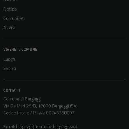
Notizie
Comunicati
Avvisi
VIVERE IL COMUNE
Luoghi
Eventi
CONTATTI
Comune di Bergeggi
Tecnici
Via De Mari 28/D, 17028 Bergeggi (SV)
Questi cookie
Codice fiscale / P. IVA: 00245250097
sono necessari
per il
Email:
bergeggi@comune.bergeggi.sv.it
funzionamento