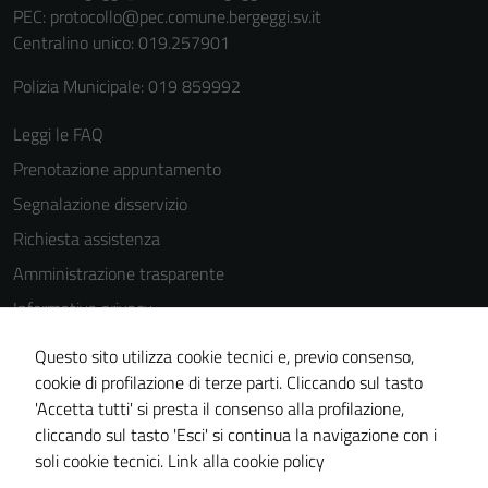
PEC:
protocollo@pec.comune.bergeggi.sv.it
del sito e non
Centralino unico: 019.257901
possono
essere
Polizia Municipale: 019 859992
disabilitati.
Questi cookie
Leggi le FAQ
non raccolgono
Prenotazione appuntamento
informazioni
personali.
Segnalazione disservizio
Richiesta assistenza
Amministrazione trasparente
Informativa privacy
Cookie Policy
Questo sito utilizza cookie tecnici e, previo consenso,
Note legali
cookie di profilazione di terze parti. Cliccando sul tasto
'Accetta tutti' si presta il consenso alla profilazione,
Dichiarazione di accessibilità
cliccando sul tasto 'Esci' si continua la navigazione con i
Piano di miglioramento del sito
soli cookie tecnici.
Link alla cookie policy