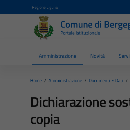
Vai ai contenuti
Vai al footer
Regione Liguria
Comune di Berge
Portale Istituzionale
Amministrazione
Novità
Servi
Home
/
Amministrazione
/
Documenti E Dati
/
Dichiarazione sost
copia