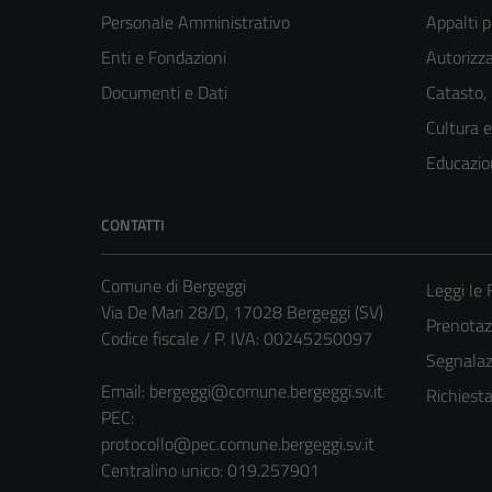
Personale Amministrativo
Appalti p
Enti e Fondazioni
Autorizza
Documenti e Dati
Catasto,
Cultura 
Educazio
CONTATTI
Comune di Bergeggi
Leggi le
Via De Mari 28/D, 17028 Bergeggi (SV)
Prenota
Codice fiscale / P. IVA: 00245250097
Segnalazi
Email:
bergeggi@comune.bergeggi.sv.it
Richiest
PEC:
protocollo@pec.comune.bergeggi.sv.it
Centralino unico: 019.257901