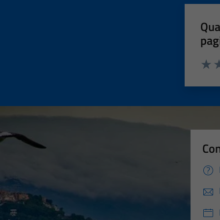
Qua
pag
Valut
Va
Con