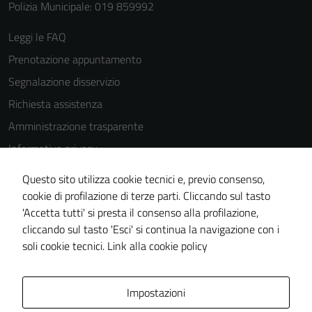
Polizia Municipale: 019 859992
Leggi le FAQ
Prenotazione appuntamento
Segnalazione disservizio
Richiesta assistenza
Amministrazione trasparente
Informativa privacy
Cookie Policy
Questo sito utilizza cookie tecnici e, previo consenso,
Note legali
cookie di profilazione di terze parti. Cliccando sul tasto
'Accetta tutti' si presta il consenso alla profilazione,
Dichiarazione di accessibilità
cliccando sul tasto 'Esci' si continua la navigazione con i
Piano di miglioramento del sito
soli cookie tecnici.
Link alla cookie policy
Area Privata
Impostazioni