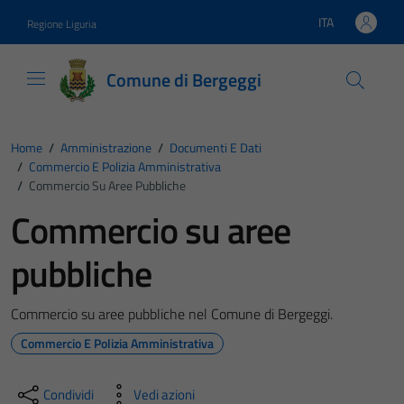
Vai ai contenuti
Vai al footer
ITA
Regione Liguria
Lingua attiva:
Comune di Bergeggi
Home
/
Amministrazione
/
Documenti E Dati
/
Commercio E Polizia Amministrativa
/
Commercio Su Aree Pubbliche
Commercio su aree
pubbliche
Commercio su aree pubbliche nel Comune di Bergeggi.
Commercio E Polizia Amministrativa
Condividi
Vedi azioni