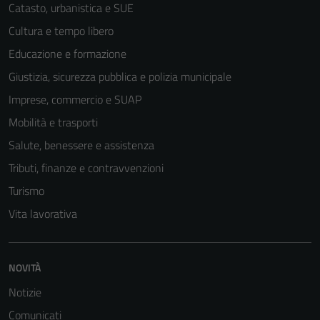
Catasto, urbanistica e SUE
Cultura e tempo libero
Educazione e formazione
Tecnici
Giustizia, sicurezza pubblica e polizia municipale
Questi cookie
sono necessari
Imprese, commercio e SUAP
per il
Mobilità e trasporti
funzionamento
Salute, benessere e assistenza
del sito e non
possono
Tributi, finanze e contravvenzioni
essere
Turismo
disabilitati.
Vita lavorativa
Questi cookie
non raccolgono
informazioni
personali.
NOVITÀ
Notizie
Comunicati