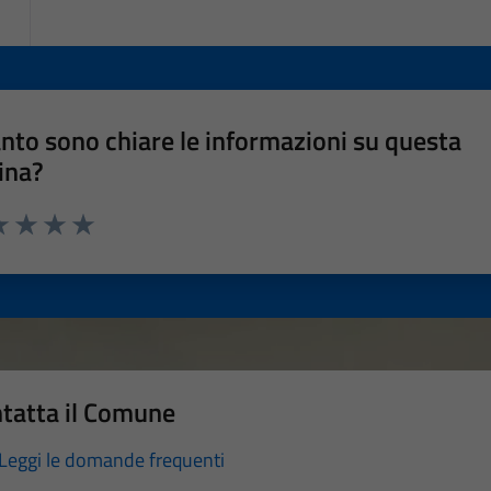
nto sono chiare le informazioni su questa
ina?
a 1 stelle su 5
luta 2 stelle su 5
Valuta 3 stelle su 5
Valuta 4 stelle su 5
Valuta 5 stelle su 5
tatta il Comune
Leggi le domande frequenti