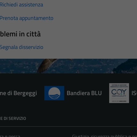
Richiedi assistenza
Prenota appuntamento
blemi in città
Segnala disservizio
e di Bergeggi
Bandiera BLU
I
E DI SERVIZIO
ra e pesca
Giustizia, sicurezza pubblica e po