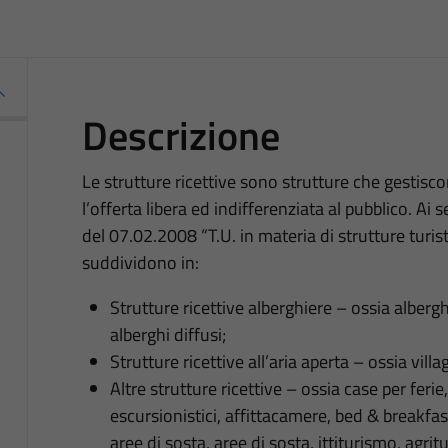
Descrizione
Le strutture ricettive sono strutture che gestis
l’offerta libera ed indifferenziata al pubblico. Ai 
del 07.02.2008 “T.U. in materia di strutture turisti
suddividono in:
Strutture ricettive alberghiere – ossia albergh
alberghi diffusi;
Strutture ricettive all’aria aperta – ossia villa
Altre strutture ricettive – ossia case per ferie,
escursionistici, affittacamere, bed & breakfa
aree di sosta, aree di sosta, ittiturismo, agrit