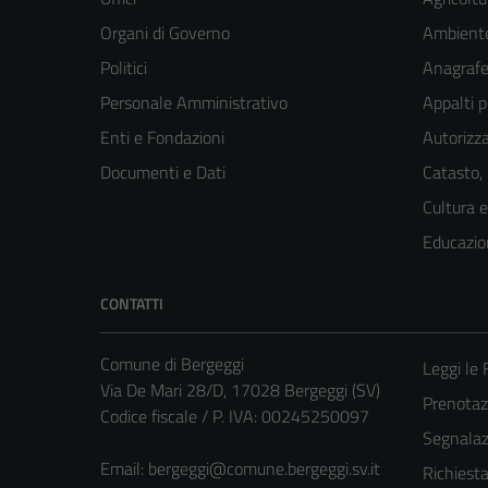
Organi di Governo
Ambient
Politici
Anagrafe 
Personale Amministrativo
Appalti p
Enti e Fondazioni
Autorizza
Documenti e Dati
Catasto,
Cultura 
Educazio
CONTATTI
Comune di Bergeggi
Leggi le
Via De Mari 28/D, 17028 Bergeggi (SV)
Prenota
Codice fiscale / P. IVA: 00245250097
Segnalazi
Email:
bergeggi@comune.bergeggi.sv.it
Richiest