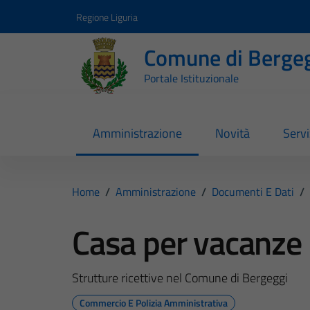
Vai ai contenuti
Vai al footer
Regione Liguria
Comune di Berge
Portale Istituzionale
Amministrazione
Novità
Servi
Home
/
Amministrazione
/
Documenti E Dati
/
Casa per vacanze
Strutture ricettive nel Comune di Bergeggi
Commercio E Polizia Amministrativa