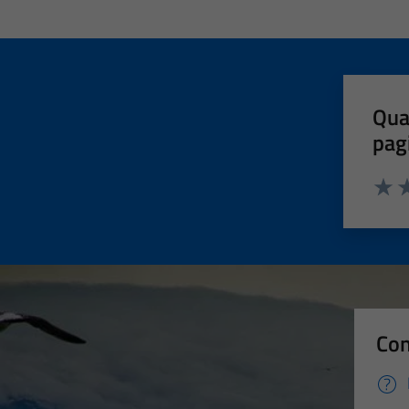
Qua
pag
Valut
Va
Con