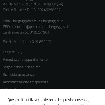
personali.
Via De Mari 28/D, 17028 Bergeggi (SV)
Codice fiscale / P. IVA: 00245250097
Email:
bergeggi@comune.bergeggi.sv.it
PEC:
protocollo@pec.comune.bergeggi.sv.it
Centralino unico: 019.257901
Polizia Municipale: 019 859992
Leggi le FAQ
Prenotazione appuntamento
Segnalazione disservizio
Richiesta assistenza
Amministrazione trasparente
Informativa privacy
Cookie Policy
Questo sito utilizza cookie tecnici e, previo consenso,
Note legali