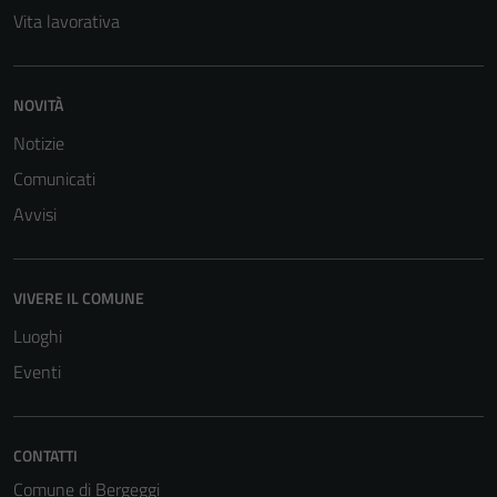
Vita lavorativa
NOVITÀ
Notizie
Comunicati
Tecnici
Avvisi
Questi cookie
sono necessari
per il
funzionamento
VIVERE IL COMUNE
del sito e non
Luoghi
possono
Eventi
essere
disabilitati.
Questi cookie
non raccolgono
CONTATTI
informazioni
Comune di Bergeggi