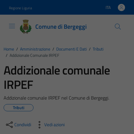
Vai ai contenuti
Vai al footer
ITA
Regione Liguria
Lingua attiva:
Comune di Bergeggi
Home
/
Amministrazione
/
Documenti E Dati
/
Tributi
/
Addizionale Comunale IRPEF
Addizionale comunale
IRPEF
Addizionale comunale IRPEF nel Comune di Bergeggi.
Tributi
Condividi
Vedi azioni