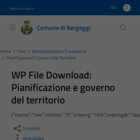
Vai ai contenuti
Vai al footer
ITA
Regione Liguria
Lingua attiva:
Comune di Bergeggi
Home
/
Files
/
Amministrazione Trasparente
/
Pianificazione E Governo Del Territorio
WP File Download:
Pianificazione e governo
del territorio
{“theme”:”tree”,”visibility”:”0″,”ordering”:”title”,”ordering
Condividi
Vedi azioni