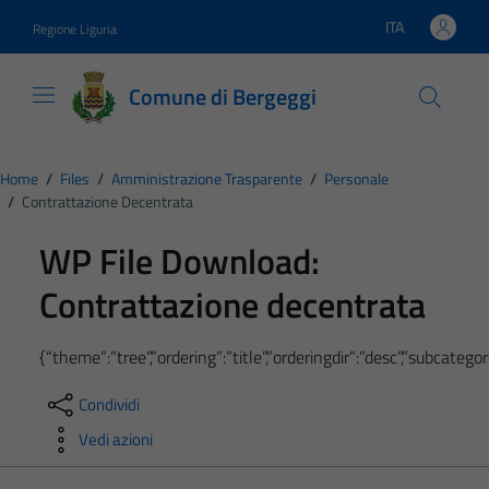
Vai ai contenuti
Vai al footer
ITA
Regione Liguria
Lingua attiva:
Comune di Bergeggi
Home
/
Files
/
Amministrazione Trasparente
/
Personale
/
Contrattazione Decentrata
WP File Download:
Contrattazione decentrata
{“theme”:”tree”,”ordering”:”title”,”orderingdir”:”desc”,”subcate
Condividi
Vedi azioni