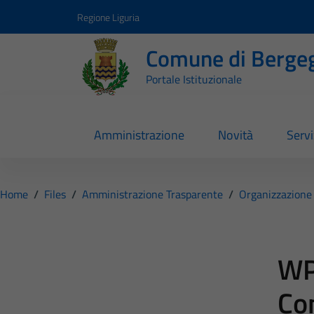
Vai ai contenuti
Vai al footer
Regione Liguria
Comune di Berge
Portale Istituzionale
Amministrazione
Novità
Servi
Home
/
Files
/
Amministrazione Trasparente
/
Organizzazione
WP
Co