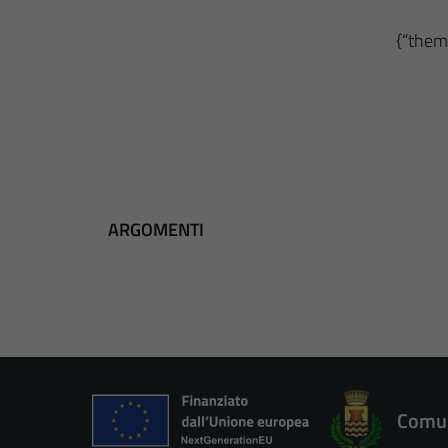
{“theme
ARGOMENTI
Comun