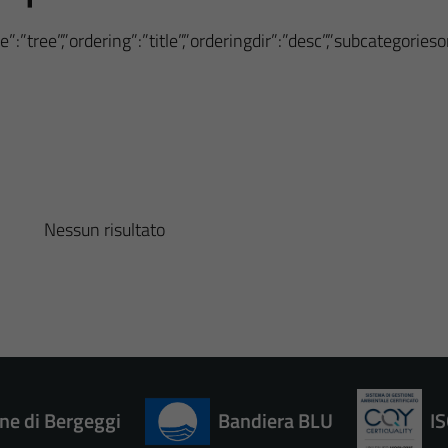
”:”tree”,”ordering”:”title”,”orderingdir”:”desc”,”subcategorie
Nessun risultato
e di Bergeggi
Bandiera BLU
I