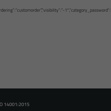
sordering”:”customorder”,”visibility”:”-1″,”category_password
SO 14001:2015