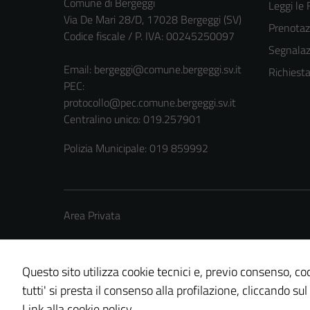
Comune di Bergeggi
Leggi le
Via De Mari 28/D, 17028 Bergeggi (SV)
Prenota
Codice fiscale / P. IVA: 00245250097
Segnalazi
Email:
bergeggi@comune.bergeggi.sv.it
Richiest
PEC:
protocollo@pec.comune.bergeggi.sv.it
Centralino unico: 019.257901
Polizia Municipale: 019 859992
Area Privata
Questo sito utilizza cookie tecnici e, previo consenso, coo
tutti' si presta il consenso alla profilazione, cliccando sul
Credits: ©
Technical Design s.r.l.
Link alla cookie policy