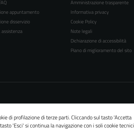
 FAQ
Amministrazione trasparente
zione appuntamento
Informativa privacy
one disservizio
Cookie Policy
a assistenza
Note legali
Dichiarazione di accessibilità
Piano di miglioramento del sito
kie di profilazione di terze parti. Cliccando sul tasto 'Accetta
 tasto 'Esci' si continua la navigazione con i soli cookie tecnici