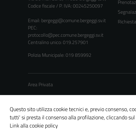
Prenota
Codice fiscale / P. IVA: 00245250097
Segnalazi
Email:
bergeggi@comune.bergeggi.sv.it
Richiest
PEC:
protocollo@pec.comune.bergeggi.sv.it
Centralino unico: 019.257901
Polizia Municipale: 019 859992
Area Privata
Questo sito utilizza cookie tecnici e, previo consenso, coo
tutti' si presta il consenso alla profilazione, cliccando sul
Credits: ©
Technical Design s.r.l.
Link alla cookie policy