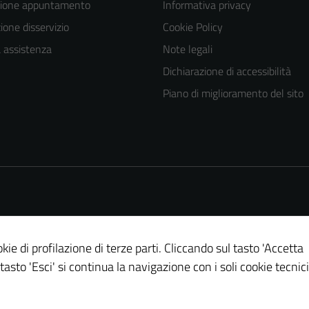
zione appuntamento
Informativa privacy
one disservizio
Cookie Policy
a assistenza
Note legali
Dichiarazione di accessibilità
Piano di miglioramento del sito
kie di profilazione di terze parti. Cliccando sul tasto 'Accetta
 tasto 'Esci' si continua la navigazione con i soli cookie tecnici