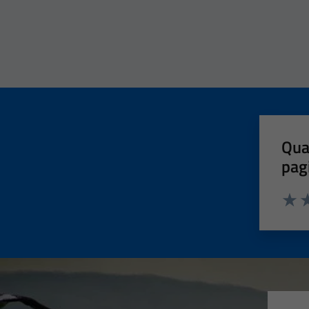
Qua
pag
Valut
Va