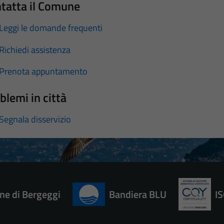
tatta il Comune
Leggi le domande frequenti
Richiedi assistenza
Prenota appuntamento
blemi in città
Segnala disservizio
e di Bergeggi
Bandiera BLU
I