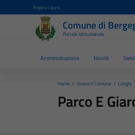
Vai ai contenuti
Vai al footer
Regione Liguria
Comune di Berge
Portale Istituzionale
Amministrazione
Novità
Servi
Home
/
Vivere Il Comune
/
Luoghi
Parco E Giar