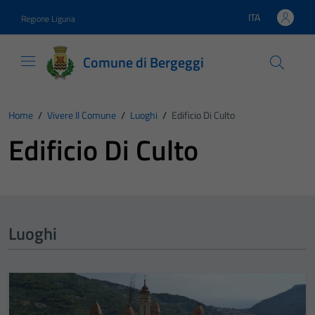
Vai ai contenuti
Vai al footer
ITA
Regione Liguria
Lingua attiva:
Comune di Bergeggi
Home
/
Vivere Il Comune
/
Luoghi
/
Edificio Di Culto
Edificio Di Culto
Luoghi