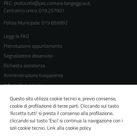
PEC:
protocollo@pec.comune.bergeggi.sv.it
Centralino unico: 019.257901
Polizia Municipale: 019 859992
Tecnici
Leggi le FAQ
Questi cookie
Prenotazione appuntamento
sono necessari
Segnalazione disservizio
per il
Richiesta assistenza
funzionamento
del sito e non
Amministrazione trasparente
possono
Informativa privacy
essere
Cookie Policy
disabilitati.
Questo sito utilizza cookie tecnici e, previo consenso,
Questi cookie
Note legali
cookie di profilazione di terze parti. Cliccando sul tasto
non raccolgono
'Accetta tutti' si presta il consenso alla profilazione,
Dichiarazione di accessibilità
informazioni
cliccando sul tasto 'Esci' si continua la navigazione con i
Piano di miglioramento del sito
personali.
soli cookie tecnici.
Link alla cookie policy