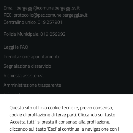
funzionamento
Email:
bergeggi@comune.bergeggi.sv.it
del sito e non
PEC:
protocollo@pec.comune.bergeggi.sv.it
possono
Centralino unico: 019.257901
essere
disabilitati.
Polizia Municipale: 019 859992
Questi cookie
non raccolgono
Leggi le FAQ
informazioni
Prenotazione appuntamento
personali.
Segnalazione disservizio
Richiesta assistenza
Amministrazione trasparente
Informativa privacy
Cookie Policy
Questo sito utilizza cookie tecnici e, previo consenso,
Note legali
cookie di profilazione di terze parti. Cliccando sul tasto
'Accetta tutti' si presta il consenso alla profilazione,
Dichiarazione di accessibilità
cliccando sul tasto 'Esci' si continua la navigazione con i
Piano di miglioramento del sito