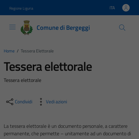
Vai ai contenuti
Vai al footer
ITA
Regione Liguria
Lingua attiva:
Comune di Bergeggi
Home
/
Tessera Elettorale
Tessera elettorale
Tessera elettorale
Condividi
Vedi azioni
La tessera elettorale è un documento personale, a carattere
permanente, che permette – unitamente ad un documento di