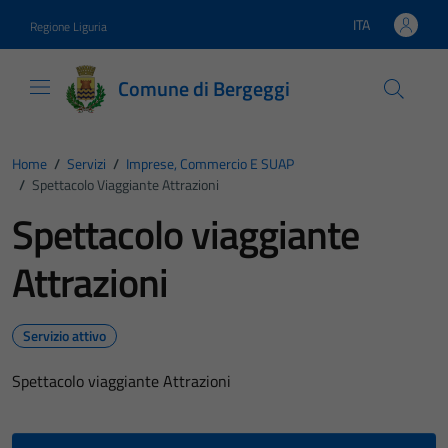
Vai ai contenuti
Vai al footer
ITA
Regione Liguria
Lingua attiva:
Comune di Bergeggi
Home
/
Servizi
/
Imprese, Commercio E SUAP
/
Spettacolo Viaggiante Attrazioni
Spettacolo viaggiante
Attrazioni
Servizio attivo
Spettacolo viaggiante Attrazioni