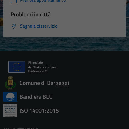
Prenota appuntamento
Problemi in città
Segnala disservizio
Comune di Bergeggi
Tecnici
Bandiera BLU
Questi cookie
sono necessari
ISO 14001:2015
per il
funzionamento
del sito e non