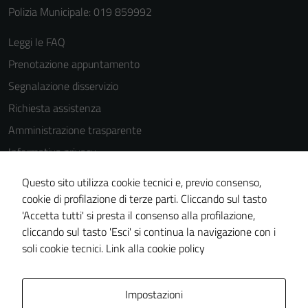
Polizia Municipale: 019 859992
Leggi le FAQ
Prenotazione appuntamento
Segnalazione disservizio
Richiesta assistenza
Amministrazione trasparente
Informativa privacy
Cookie Policy
Questo sito utilizza cookie tecnici e, previo consenso,
Note legali
cookie di profilazione di terze parti. Cliccando sul tasto
'Accetta tutti' si presta il consenso alla profilazione,
Dichiarazione di accessibilità
cliccando sul tasto 'Esci' si continua la navigazione con i
Piano di miglioramento del sito
soli cookie tecnici.
Link alla cookie policy
Area Privata
Impostazioni