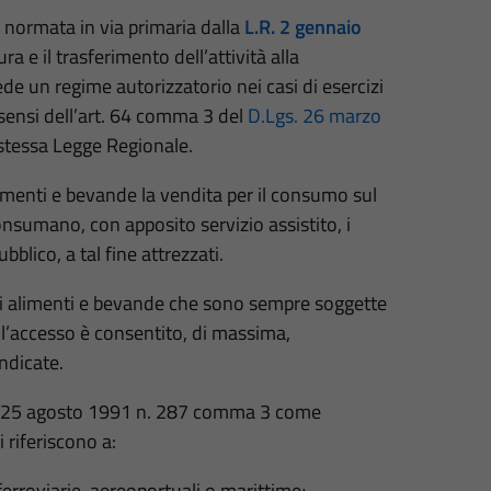
 normata in via primaria dalla
L.R. 2 gennaio
a e il trasferimento dell’attività alla
ede un regime autorizzatorio nei casi di esercizi
 sensi dell’art. 64 comma 3 del
D.Lgs. 26 marzo
 stessa Legge Regionale.
limenti e bevande la vendita per il consumo sul
consumano, con apposito servizio assistito, i
bblico, a tal fine attrezzati.
i alimenti e bevande che sono sempre soggette
li l’accesso è consentito, di massima,
ndicate.
6 L. 25 agosto 1991 n. 287 comma 3 come
i riferiscono a:
 ferroviarie, aereoportuali o marittime;