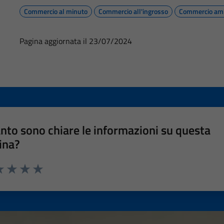
Commercio al minuto
Commercio all'ingrosso
Commercio am
Pagina aggiornata il 23/07/2024
nto sono chiare le informazioni su questa
ina?
a 1 stelle su 5
luta 2 stelle su 5
Valuta 3 stelle su 5
Valuta 4 stelle su 5
Valuta 5 stelle su 5