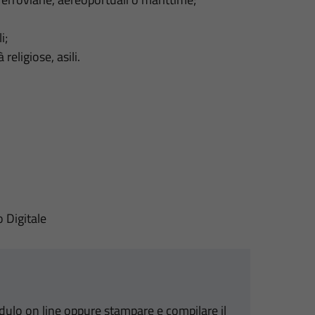
i;
religiose, asili.
o Digitale
odulo on line oppure stampare e compilare il