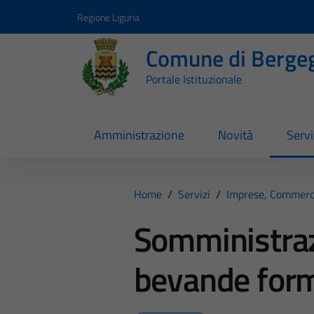
Vai ai contenuti
Vai al footer
Regione Liguria
Comune di Berge
Portale Istituzionale
Amministrazione
Novità
Servi
Home
/
Servizi
/
Imprese, Commerc
Somministraz
bevande form