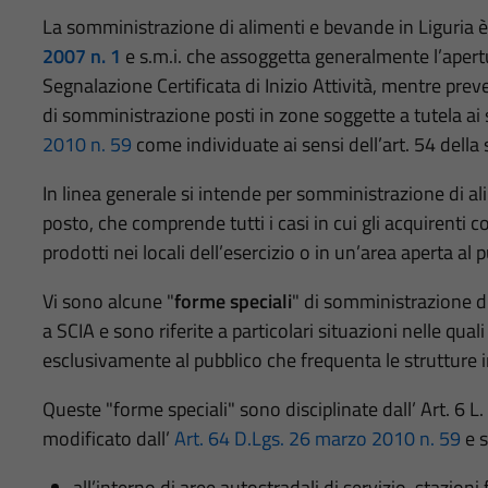
La somministrazione di alimenti e bevande in Liguria è
2007 n. 1
e s.m.i. che assoggetta generalmente l’apertur
Segnalazione Certificata di Inizio Attività, mentre prev
di somministrazione posti in zone soggette a tutela ai
2010 n. 59
come individuate ai sensi dell’art. 54 della
In linea generale si intende per somministrazione di a
posto, che comprende tutti i casi in cui gli acquirenti 
prodotti nei locali dell’esercizio o in un’area aperta al pu
Vi sono alcune "
forme speciali
" di somministrazione d
a SCIA e sono riferite a particolari situazioni nelle qua
esclusivamente al pubblico che frequenta le strutture i
Queste "forme speciali" sono disciplinate dall’ Art. 
modificato dall’
Art. 64 D.Lgs. 26 marzo 2010 n. 59
e s
all’interno di aree autostradali di servizio, stazioni