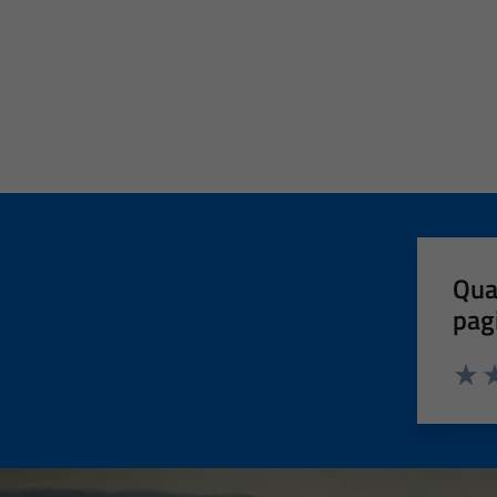
Qua
pag
Valut
Va