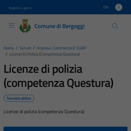
Vai ai contenuti
Vai al footer
ITA
Regione Liguria
Lingua attiva:
Comune di Bergeggi
Home
/
Servizi
/
Imprese, Commercio E SUAP
/
Licenze Di Polizia (competenza Questura)
Licenze di polizia
(competenza Questura)
Servizio attivo
Licenze di polizia (competenza Questura)