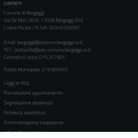
CONTATTI
Comune di Bergeggi
Via De Mari 28/D, 17028 Bergeggi (SV)
Codice fiscale / P. IVA: 00245250097
Email:
bergeggi@comune.bergeggi.sv.it
PEC:
protocollo@pec.comune.bergeggi.sv.it
Centralino unico: 019.257901
Polizia Municipale: 019 859992
Leggi le FAQ
Prenotazione appuntamento
Segnalazione disservizio
Richiesta assistenza
Amministrazione trasparente
Informativa privacy