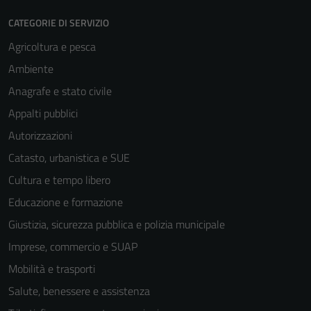
sono necessari
CATEGORIE DI SERVIZIO
per il
funzionamento
Agricoltura e pesca
del sito e non
Ambiente
possono
Anagrafe e stato civile
essere
disabilitati.
Appalti pubblici
Questi cookie
Autorizzazioni
non raccolgono
Catasto, urbanistica e SUE
informazioni
personali.
Cultura e tempo libero
Educazione e formazione
Giustizia, sicurezza pubblica e polizia municipale
Imprese, commercio e SUAP
Mobilità e trasporti
Salute, benessere e assistenza