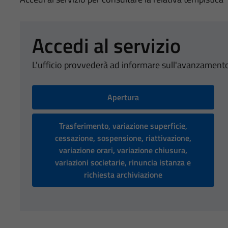
Accedi al servizio
L'ufficio provvederà ad informare sull'avanzamento
Apertura
Trasferimento, variazione superficie,
cessazione, sospensione, riattivazione,
variazione orari, variazione chiusura,
variazioni societarie, rinuncia istanza e
richiesta archiviazione