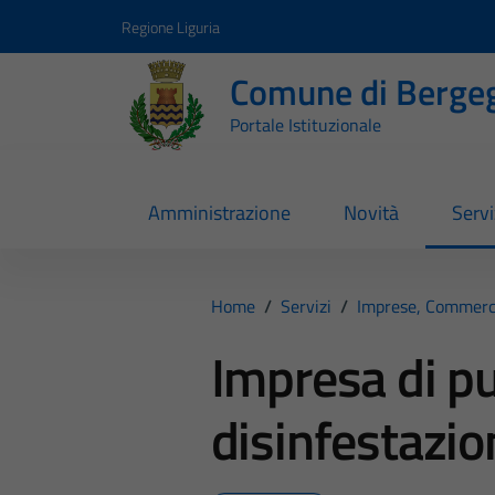
Vai ai contenuti
Vai al footer
Regione Liguria
Comune di Berge
Portale Istituzionale
Amministrazione
Novità
Servi
Home
/
Servizi
/
Imprese, Commerc
Impresa di pul
disinfestazio