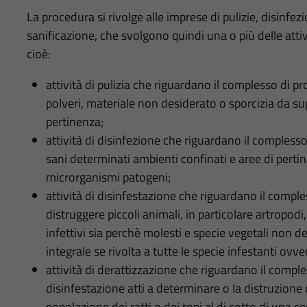
La procedura si rivolge alle imprese di pulizie, disinfez
sanificazione, che svolgono quindi una o più delle attivi
cioè:
attività di pulizia che riguardano il complesso di p
polveri, materiale non desiderato o sporcizia da sup
pertinenza;
attività di disinfezione che riguardano il compless
sani determinati ambienti confinati e aree di perti
microrganismi patogeni;
attività di disinfestazione che riguardano il comple
distruggere piccoli animali, in particolare artropodi,
infettivi sia perchè molesti e specie vegetali non d
integrale se rivolta a tutte le specie infestanti ovve
attività di derattizzazione che riguardano il compl
disinfestazione atti a determinare o la distruzion
popolazione dei ratti o dei topi al di sotto di una ce