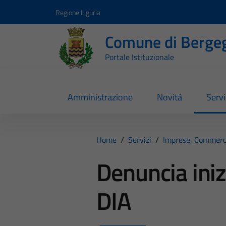
Vai ai contenuti
Vai al footer
Regione Liguria
Comune di Berge
Portale Istituzionale
Amministrazione
Novità
Servi
Home
/
Servizi
/
Imprese, Commerc
Denuncia inizi
DIA