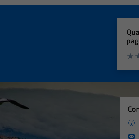
Qua
pag
Valut
Va
Con