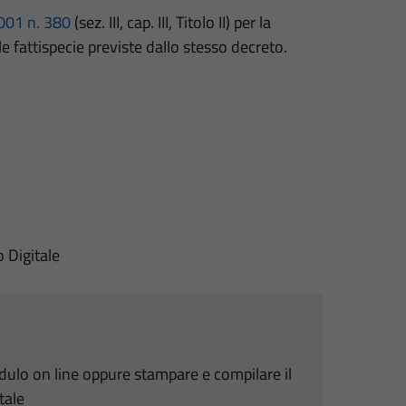
001 n. 380
(sez. III, cap. III, Titolo II) per la
le fattispecie previste dallo stesso decreto.
o Digitale
odulo on line oppure stampare e compilare il
tale