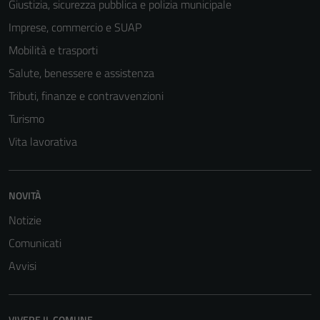
disabilitati.
Giustizia, sicurezza pubblica e polizia municipale
Questi cookie
Imprese, commercio e SUAP
non raccolgono
Mobilità e trasporti
informazioni
personali.
Salute, benessere e assistenza
Tributi, finanze e contravvenzioni
Turismo
Vita lavorativa
NOVITÀ
Notizie
Comunicati
Avvisi
VIVERE IL COMUNE