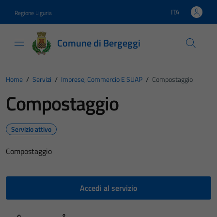
Vai ai contenuti
Vai al footer
ITA
Regione Liguria
Lingua attiva:
Comune di Bergeggi
Home
/
Servizi
/
Imprese, Commercio E SUAP
/
Compostaggio
Compostaggio
Servizio attivo
Compostaggio
Accedi al servizio