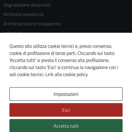
Segnalazione disservizio
Richiesta assistenza
Amministrazione trasparente
Informativa privacy
Cookie Policy
Questo sito utilizza cookie tecnici e, previo consenso,
Note legali
cookie di profilazione di terze parti. Cliccando sul tasto
'Accetta tutti' si presta il consenso alla profilazione,
Dichiarazione di accessibilità
cliccando sul tasto 'Esci' si continua la navigazione con i
Piano di miglioramento del sito
soli cookie tecnici.
Link alla cookie policy
Area Privata
Impostazioni
Esci
Accetta tutti
Credits: ©
Technical Design s.r.l.