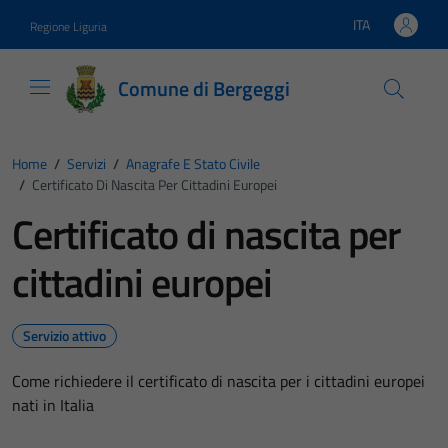
Vai ai contenuti
Vai al footer
ITA
Regione Liguria
Lingua attiva:
Comune di Bergeggi
Home
/
Servizi
/
Anagrafe E Stato Civile
/
Certificato Di Nascita Per Cittadini Europei
Certificato di nascita per
cittadini europei
Servizio attivo
Come richiedere il certificato di nascita per i cittadini europei
nati in Italia