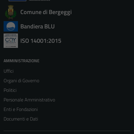
Comune di Bergeggi
Bandiera BLU
ISO 14001:2015
Tecnici
AMMINISTRAZIONE
Questi cookie
Uffici
sono necessari
per il
Organi di Governo
funzionamento
Politici
del sito e non
Personale Amministrativo
possono
essere
Enti e Fondazioni
disabilitati.
Documenti e Dati
Questi cookie
non raccolgono