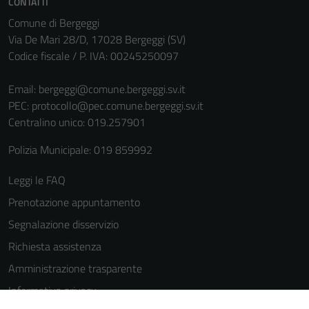
CONTATTI
Comune di Bergeggi
Via De Mari 28/D, 17028 Bergeggi (SV)
Codice fiscale / P. IVA: 00245250097
Email:
bergeggi@comune.bergeggi.sv.it
PEC:
protocollo@pec.comune.bergeggi.sv.it
Centralino unico: 019.257901
Polizia Municipale: 019 859992
Leggi le FAQ
Prenotazione appuntamento
Segnalazione disservizio
Richiesta assistenza
Amministrazione trasparente
Informativa privacy