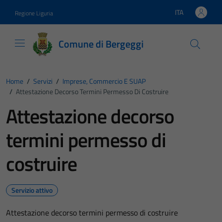
Vai ai contenuti
Vai al footer
ITA
Regione Liguria
Lingua attiva:
Comune di Bergeggi
Home
/
Servizi
/
Imprese, Commercio E SUAP
/
Attestazione Decorso Termini Permesso Di Costruire
Attestazione decorso
termini permesso di
costruire
Servizio attivo
Attestazione decorso termini permesso di costruire