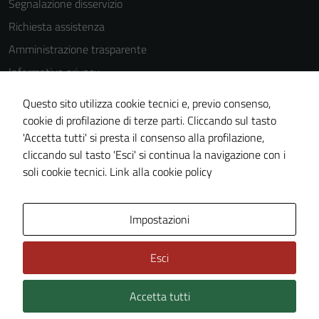
Segnalazione disservizio
Richiesta assistenza
Amministrazione trasparente
Informativa privacy
Cookie Policy
Questo sito utilizza cookie tecnici e, previo consenso,
Note legali
cookie di profilazione di terze parti. Cliccando sul tasto
'Accetta tutti' si presta il consenso alla profilazione,
Dichiarazione di accessibilità
cliccando sul tasto 'Esci' si continua la navigazione con i
Piano di miglioramento del sito
soli cookie tecnici.
Link alla cookie policy
Area Privata
Impostazioni
Esci
Accetta tutti
Credits: ©
Technical Design s.r.l.