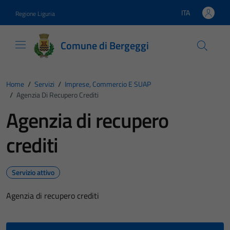
Vai ai contenuti
Vai al footer
ITA
Regione Liguria
Lingua attiva:
Comune di Bergeggi
Home
/
Servizi
/
Imprese, Commercio E SUAP
/
Agenzia Di Recupero Crediti
Agenzia di recupero
crediti
Servizio attivo
Agenzia di recupero crediti