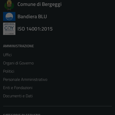
Comune di Bergeggi
Bandiera BLU
ISO 14001:2015
Tecnici
AMMINISTRAZIONE
Questi cookie
Uffici
sono necessari
Organi di Governo
per il
funzionamento
Politici
del sito e non
Personale Amministrativo
possono
Enti e Fondazioni
essere
disabilitati.
Documenti e Dati
Questi cookie
non raccolgono
informazioni