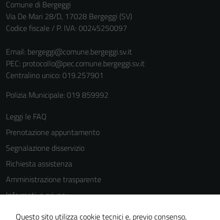
Comune di Bergeggi
Via De Mari 28/D, 17028 Bergeggi (SV)
Codice fiscale / P. IVA: 00245250097
Email:
bergeggi@comune.bergeggi.sv.it
PEC:
protocollo@pec.comune.bergeggi.sv.it
Centralino unico: 019.257901
Polizia Municipale: 019 859992
Leggi le FAQ
Prenotazione appuntamento
Segnalazione disservizio
Richiesta assistenza
Amministrazione trasparente
Informativa privacy
Cookie Policy
Questo sito utilizza cookie tecnici e, previo consenso,