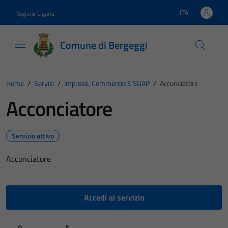
Vai ai contenuti
Vai al footer
ITA
Regione Liguria
Lingua attiva:
Comune di Bergeggi
Home
/
Servizi
/
Imprese, Commercio E SUAP
/
Acconciatore
Acconciatore
Servizio attivo
Acconciatore
Accedi al servizio