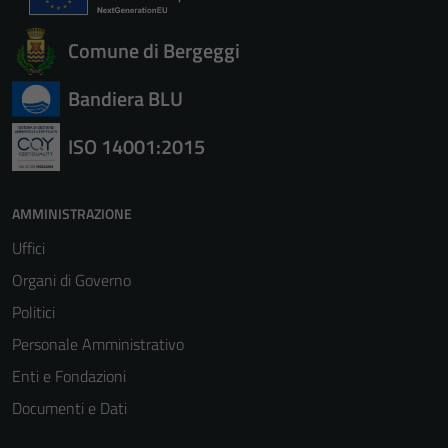
Comune di Bergeggi
Bandiera BLU
ISO 14001:2015
Tecnici
AMMINISTRAZIONE
Questi cookie
sono necessari
Uffici
per il
Organi di Governo
funzionamento
Politici
del sito e non
possono
Personale Amministrativo
essere
Enti e Fondazioni
disabilitati.
Documenti e Dati
Questi cookie
non raccolgono