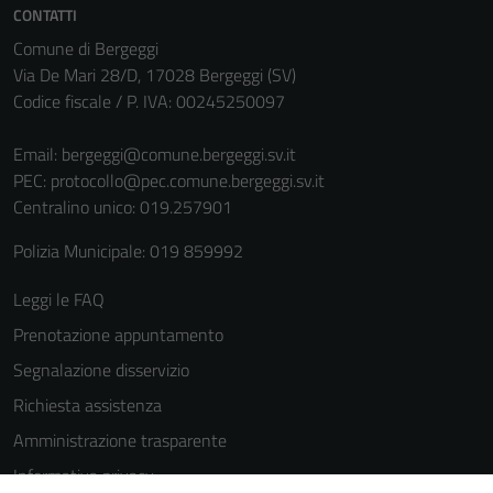
CONTATTI
Comune di Bergeggi
Via De Mari 28/D, 17028 Bergeggi (SV)
Codice fiscale / P. IVA: 00245250097
Email:
bergeggi@comune.bergeggi.sv.it
PEC:
protocollo@pec.comune.bergeggi.sv.it
Centralino unico: 019.257901
Polizia Municipale: 019 859992
Leggi le FAQ
Prenotazione appuntamento
Segnalazione disservizio
Richiesta assistenza
Amministrazione trasparente
Informativa privacy