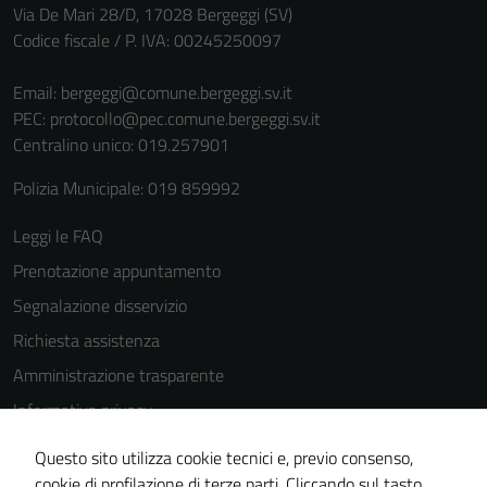
Via De Mari 28/D, 17028 Bergeggi (SV)
per il
Codice fiscale / P. IVA: 00245250097
funzionamento
del sito e non
Email:
bergeggi@comune.bergeggi.sv.it
possono
PEC:
protocollo@pec.comune.bergeggi.sv.it
essere
Centralino unico: 019.257901
disabilitati.
Questi cookie
Polizia Municipale: 019 859992
non raccolgono
informazioni
Leggi le FAQ
personali.
Prenotazione appuntamento
Segnalazione disservizio
Richiesta assistenza
Amministrazione trasparente
Informativa privacy
Cookie Policy
Questo sito utilizza cookie tecnici e, previo consenso,
Note legali
cookie di profilazione di terze parti. Cliccando sul tasto