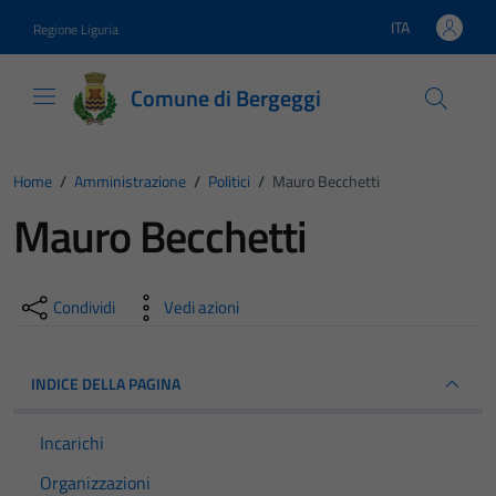
Vai ai contenuti
Vai al footer
ITA
Regione Liguria
Lingua attiva:
Comune di Bergeggi
Home
/
Amministrazione
/
Politici
/
Mauro Becchetti
Mauro Becchetti
Condividi
Vedi azioni
INDICE DELLA PAGINA
Incarichi
Organizzazioni