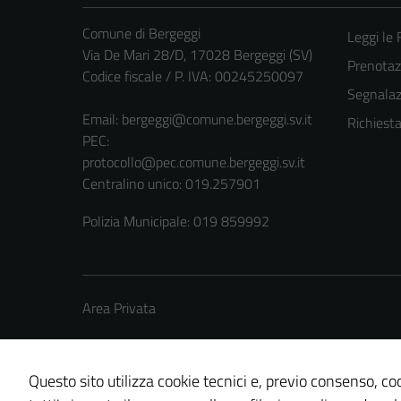
Comune di Bergeggi
Leggi le
Via De Mari 28/D, 17028 Bergeggi (SV)
Prenota
Codice fiscale / P. IVA: 00245250097
Segnalazi
Email:
bergeggi@comune.bergeggi.sv.it
Richiest
PEC:
protocollo@pec.comune.bergeggi.sv.it
Centralino unico: 019.257901
Polizia Municipale: 019 859992
Area Privata
Questo sito utilizza cookie tecnici e, previo consenso, coo