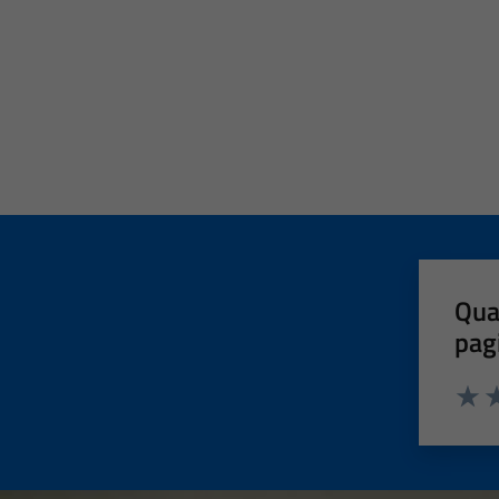
Qua
pag
Valut
Va