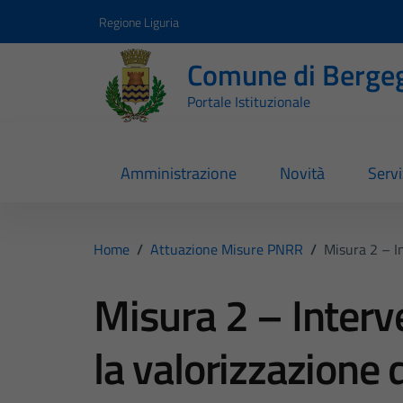
Vai ai contenuti
Vai al footer
Regione Liguria
Comune di Berge
Portale Istituzionale
Amministrazione
Novità
Servi
Home
/
Attuazione Misure PNRR
/
Misura 2 – In
Misura 2 – Interve
la valorizzazione d