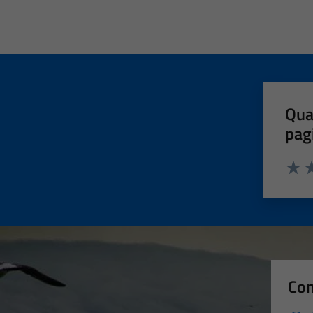
Qua
pag
Valut
Va
Con