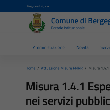
Vai ai contenuti
Vai al footer
Regione Liguria
Comune di Berge
Portale Istituzionale
Amministrazione
Novità
Servi
Home
/
Attuazione Misure PNRR
/
Misura 1.4.1 
Misura 1.4.1 Espe
nei servizi pubblic