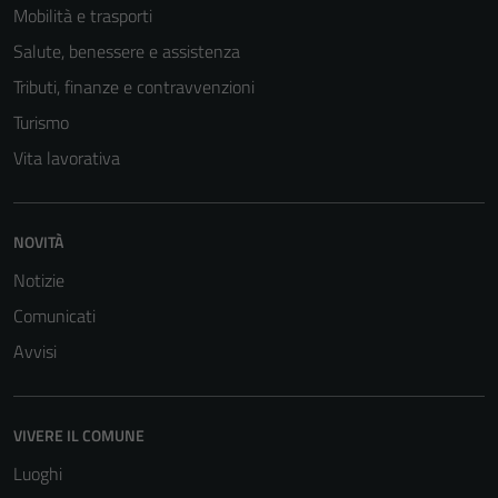
Mobilità e trasporti
Salute, benessere e assistenza
Tributi, finanze e contravvenzioni
Turismo
Vita lavorativa
NOVITÀ
Tecnici
Notizie
Questi cookie
sono necessari
Comunicati
per il
Avvisi
funzionamento
del sito e non
possono
VIVERE IL COMUNE
essere
disabilitati.
Luoghi
Questi cookie