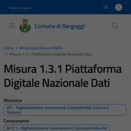
Vai ai contenuti
Vai al footer
ITA
Regione Liguria
Lingua attiva:
Comune di Bergeggi
Home
/
Attuazione Misure PNRR
/
Misura 1.3.1 Piattaforma Digitale Nazionale Dati
Misura 1.3.1 Piattaforma
Digitale Nazionale Dati
Missione
M1 - Digitalizzazione, Innovazione, Competitività, Cultura E
Turismo
Componente
M1C1 - Digitalizzazione, Innovazione E Sicurezza Nella PA