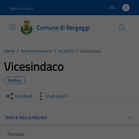
Vai ai contenuti
Vai al footer
ITA
Regione Liguria
Lingua attiva:
Comune di Bergeggi
Home
/
Amministrazione
/
Incarichi
/
Vicesindaco
Vicesindaco
Politico
Condividi
Vedi azioni
INDICE DELLA PAGINA
Persona