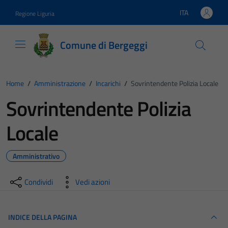
Vai ai contenuti
Vai al footer
ITA
Regione Liguria
Lingua attiva:
Comune di Bergeggi
Home
/
Amministrazione
/
Incarichi
/
Sovrintendente Polizia Locale
Sovrintendente Polizia
Locale
Amministrativo
Condividi
Vedi azioni
INDICE DELLA PAGINA