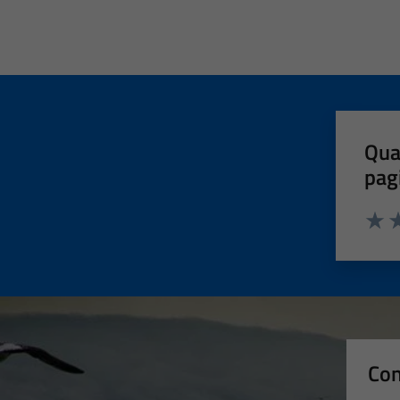
Qua
pag
Valut
Va
Con