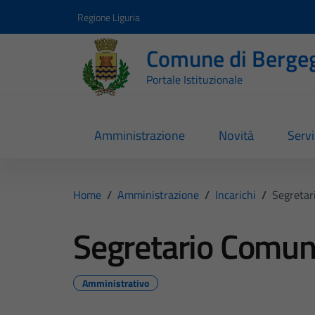
Vai ai contenuti
Vai al footer
Regione Liguria
Comune di Berge
Portale Istituzionale
Amministrazione
Novità
Servi
Home
/
Amministrazione
/
Incarichi
/
Segretar
Segretario Comun
Amministrativo