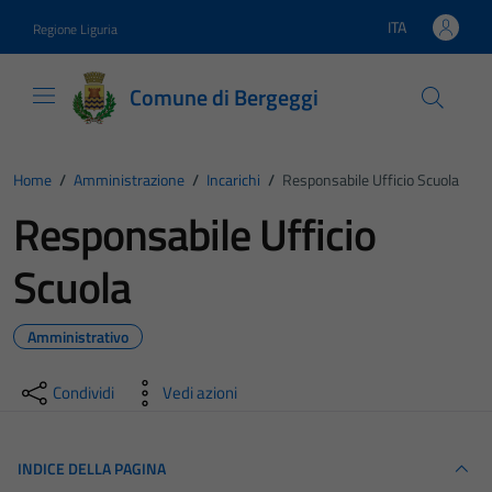
Vai ai contenuti
Vai al footer
ITA
Regione Liguria
Lingua attiva:
Comune di Bergeggi
Home
/
Amministrazione
/
Incarichi
/
Responsabile Ufficio Scuola
Responsabile Ufficio
Scuola
Amministrativo
Condividi
Vedi azioni
INDICE DELLA PAGINA