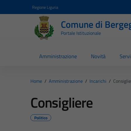
Vai ai contenuti
Vai al footer
Regione Liguria
Comune di Berge
Portale Istituzionale
Amministrazione
Novità
Servi
Home
/
Amministrazione
/
Incarichi
/
Consigli
Consigliere
Politico