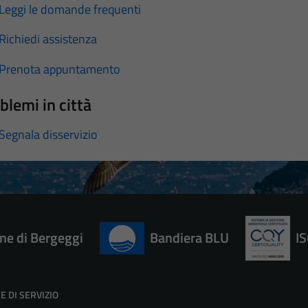
Leggi le domande frequenti
Richiedi assistenza
Prenota appuntamento
blemi in città
Segnala disservizio
e di Bergeggi
Bandiera BLU
I
E DI SERVIZIO