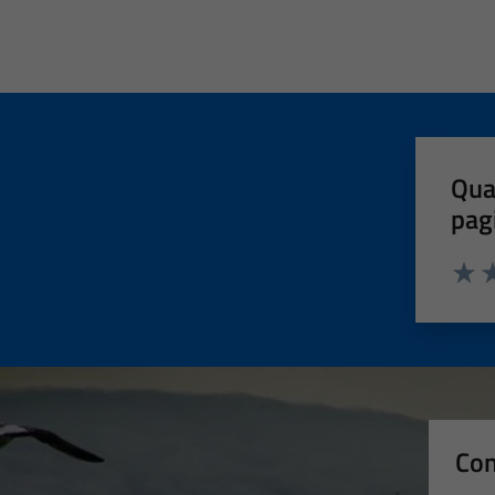
Qua
pag
Valut
Va
Con