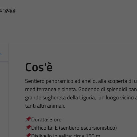
bergeggi
Cos'è
Sentiero panoramico ad anello, alla scoperta di 
mediterranea e pineta. Godendo di splendidi pan
grande sughereta della Liguria, un luogo vicino a
tanti altri animali.
Durata: 3 ore
Difficoltà: E (sentiero escursionistico)
Dislivello in salita: circa 150 m