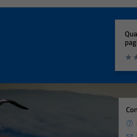
Qua
pag
Valut
Va
Con