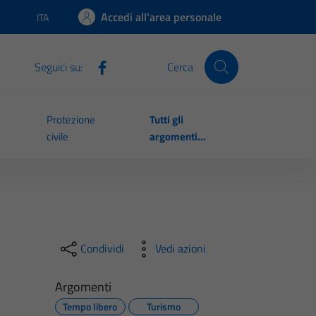
Accedi all'area personale
ITA
Lingua attiva:
Seguici su:
Cerca
Protezione
Tutti gli
civile
argomenti...
Condividi
Vedi azioni
Argomenti
Tempo libero
Turismo