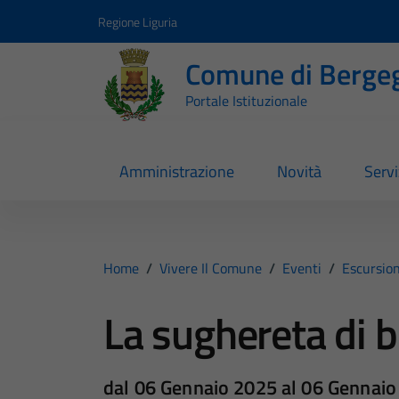
Vai ai contenuti
Vai al footer
Regione Liguria
Comune di Berge
Portale Istituzionale
Amministrazione
Novità
Servi
Home
/
Vivere Il Comune
/
Eventi
/
Escursio
La sughereta di 
dal 06 Gennaio 2025 al 06 Gennai