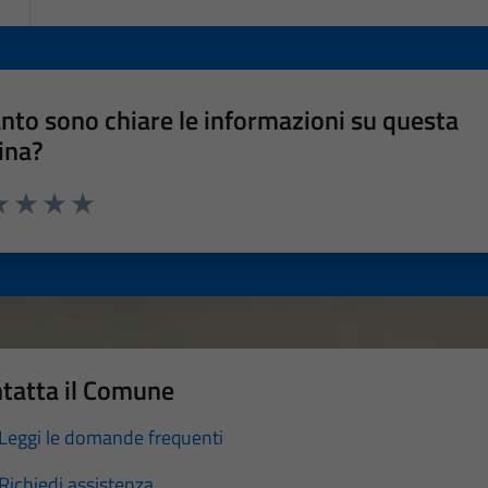
nto sono chiare le informazioni su questa
ina?
a 1 stelle su 5
luta 2 stelle su 5
Valuta 3 stelle su 5
Valuta 4 stelle su 5
Valuta 5 stelle su 5
tatta il Comune
Leggi le domande frequenti
Richiedi assistenza