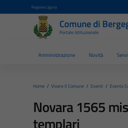
Vai ai contenuti
Vai al footer
Regione Liguria
Comune di Berge
Portale Istituzionale
Amministrazione
Novità
Servi
Home
/
Vivere Il Comune
/
Eventi
/
Evento C
Novara 1565 mist
templari