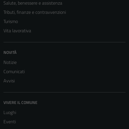
Salute, benessere e assistenza
Tributi, finanze e contravvenzioni
Turismo
Vita lavorativa
NOVITÀ
Tecnici
Notizie
Questi cookie
Comunicati
sono necessari
Avvisi
per il
funzionamento
del sito e non
VIVERE IL COMUNE
possono
essere
Luoghi
disabilitati.
Eventi
Questi cookie