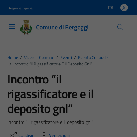
Vai ai contenuti
Vai al footer
ITA
Regione Liguria
Lingua attiva:
Comune di Bergeggi
Home
/
Vivere Il Comune
/
Eventi
/
Evento Culturale
/
Incontro “il Rigassificatore E Il Deposito Gnl”
Incontro “il
rigassificatore e il
deposito gnl”
Incontro "il rigassificatore e il deposito gnl"
Condividi
Vedi azioni