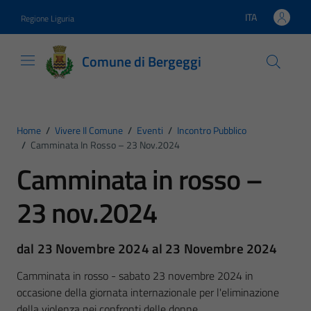
Vai ai contenuti
Vai al footer
ITA
Regione Liguria
Lingua attiva:
Comune di Bergeggi
Home
/
Vivere Il Comune
/
Eventi
/
Incontro Pubblico
/
Camminata In Rosso – 23 Nov.2024
Camminata in rosso –
23 nov.2024
dal 23 Novembre 2024 al 23 Novembre 2024
Camminata in rosso - sabato 23 novembre 2024 in
occasione della giornata internazionale per l'eliminazione
della violenza nei confronti delle donne