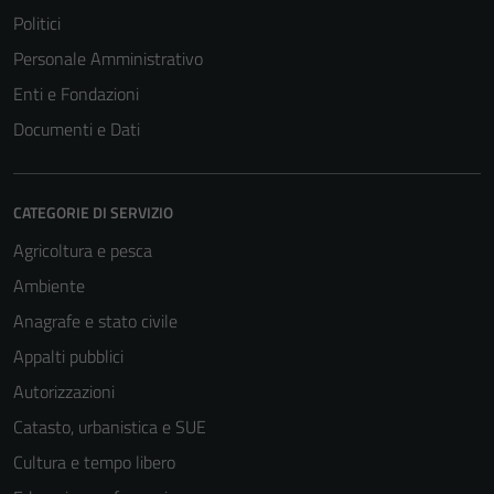
Politici
Personale Amministrativo
Enti e Fondazioni
Documenti e Dati
CATEGORIE DI SERVIZIO
Agricoltura e pesca
Ambiente
Tecnici
Anagrafe e stato civile
Questi cookie
sono necessari
Appalti pubblici
per il
Autorizzazioni
funzionamento
Catasto, urbanistica e SUE
del sito e non
possono
Cultura e tempo libero
essere