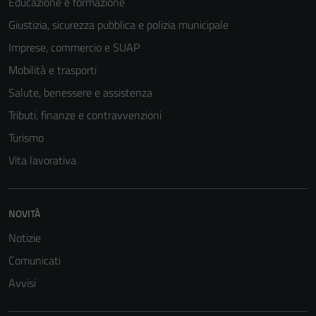
Educazione e formazione
disabilitati.
Giustizia, sicurezza pubblica e polizia municipale
Questi cookie
non raccolgono
Imprese, commercio e SUAP
informazioni
Mobilità e trasporti
personali.
Salute, benessere e assistenza
Tributi, finanze e contravvenzioni
Turismo
Vita lavorativa
NOVITÀ
Notizie
Comunicati
Avvisi