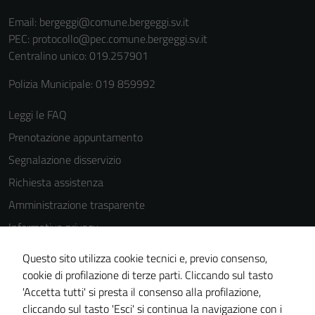
Email:
bergeggi@comune.bergeggi.sv.it
PEC:
protocollo@pec.comune.bergeggi.sv.it
Centralino unico: 019.257901
Polizia Municipale: 019 859992
Leggi le FAQ
Prenotazione appuntamento
Segnalazione disservizio
Richiesta assistenza
Amministrazione trasparente
Informativa privacy
Cookie Policy
Questo sito utilizza cookie tecnici e, previo consenso,
Note legali
cookie di profilazione di terze parti. Cliccando sul tasto
'Accetta tutti' si presta il consenso alla profilazione,
Dichiarazione di accessibilità
cliccando sul tasto 'Esci' si continua la navigazione con i