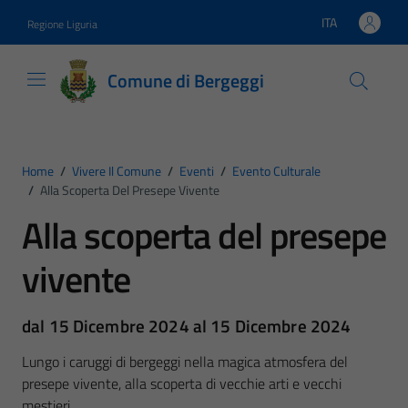
Vai ai contenuti
Vai al footer
ITA
Regione Liguria
Lingua attiva:
Comune di Bergeggi
Home
/
Vivere Il Comune
/
Eventi
/
Evento Culturale
/
Alla Scoperta Del Presepe Vivente
Alla scoperta del presepe
vivente
dal 15 Dicembre 2024 al 15 Dicembre 2024
Lungo i caruggi di bergeggi nella magica atmosfera del
presepe vivente, alla scoperta di vecchie arti e vecchi
mestieri.