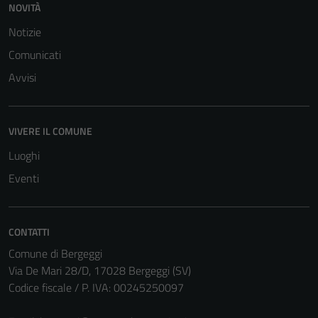
NOVITÀ
Notizie
Comunicati
Avvisi
Tecnici
Questi cookie
sono necessari
VIVERE IL COMUNE
per il
Luoghi
funzionamento
del sito e non
Eventi
possono
essere
disabilitati.
CONTATTI
Questi cookie
Comune di Bergeggi
non raccolgono
Via De Mari 28/D, 17028 Bergeggi (SV)
informazioni
Codice fiscale / P. IVA: 00245250097
personali.