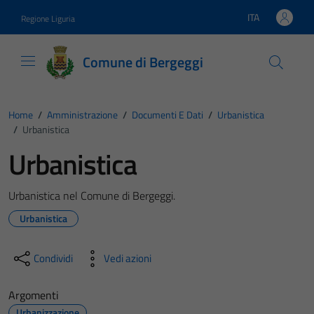
Vai ai contenuti
Vai al footer
ITA
Regione Liguria
Lingua attiva:
Comune di Bergeggi
Home
/
Amministrazione
/
Documenti E Dati
/
Urbanistica
/
Urbanistica
Urbanistica
Urbanistica nel Comune di Bergeggi.
Urbanistica
Condividi
Vedi azioni
Argomenti
Urbanizzazione