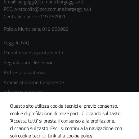
Email:
bergeggi@comune.bergeggi.sv.it
PEC:
protocollo@pec.comune.bergeggi.sv.it
Centralino unico: 019.257901
Polizia Municipale: 019 859992
Leggi le FAQ
Prenotazione appuntamento
Segnalazione disservizio
Richiesta assistenza
Amministrazione trasparente
Informativa privacy
Cookie Policy
Questo sito utilizza cookie tecnici e, previo consenso,
Note legali
cookie di profilazione di terze parti. Cliccando sul tasto
'Accetta tutti' si presta il consenso alla profilazione,
Dichiarazione di accessibilità
cliccando sul tasto 'Esci' si continua la navigazione con i
Piano di miglioramento del sito
soli cookie tecnici.
Link alla cookie policy