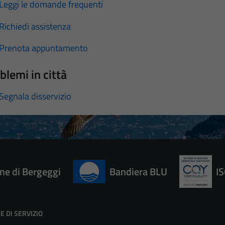
Leggi le domande frequenti
Richiedi assistenza
Prenota appuntamento
blemi in città
Segnala disservizio
e di Bergeggi
Bandiera BLU
I
E DI SERVIZIO