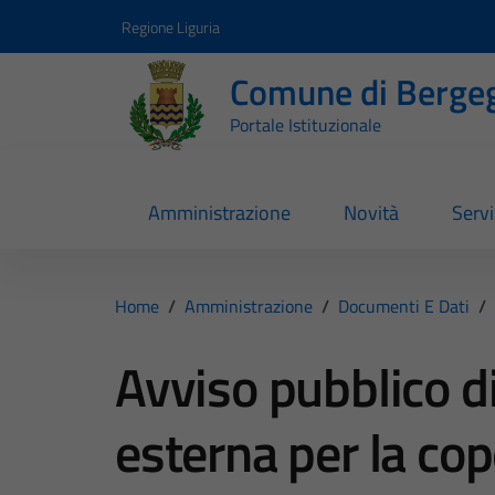
Vai ai contenuti
Vai al footer
Regione Liguria
Comune di Berge
Portale Istituzionale
Amministrazione
Novità
Servi
Home
/
Amministrazione
/
Documenti E Dati
/
Avviso pubblico di
esterna per la cop