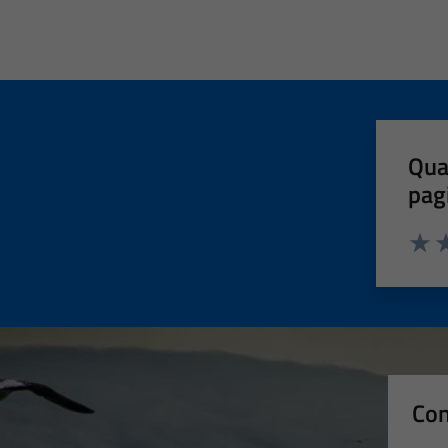
Qua
pag
Valut
Va
Con