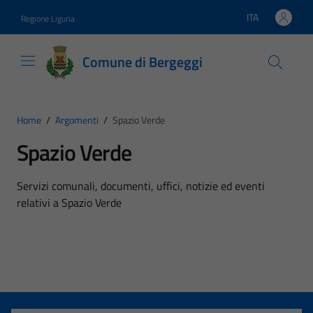
Vai ai contenuti
Vai al footer
ITA
Regione Liguria
Lingua attiva:
Comune di Bergeggi
Home
/
Argomenti
/
Spazio Verde
Spazio Verde
Dettagli dell'argomento
Servizi comunali, documenti, uffici, notizie ed eventi
relativi a Spazio Verde