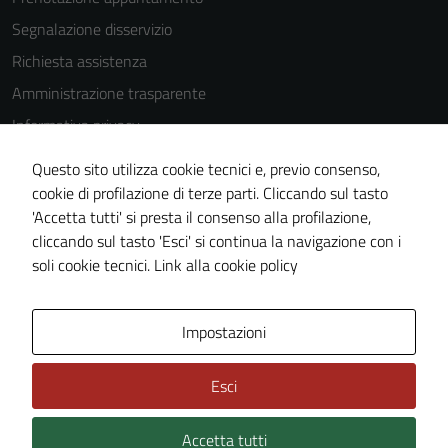
Segnalazione disservizio
Richiesta assistenza
Amministrazione trasparente
Informativa privacy
Cookie Policy
Questo sito utilizza cookie tecnici e, previo consenso,
Note legali
cookie di profilazione di terze parti. Cliccando sul tasto
'Accetta tutti' si presta il consenso alla profilazione,
Dichiarazione di accessibilità
cliccando sul tasto 'Esci' si continua la navigazione con i
Piano di miglioramento del sito
Tecnici
soli cookie tecnici.
Link alla cookie policy
Questi cookie
sono necessari
Area Privata
Impostazioni
per il
funzionamento
Esci
del sito e non
possono
essere
Accetta tutti
Credits: ©
Technical Design s.r.l.