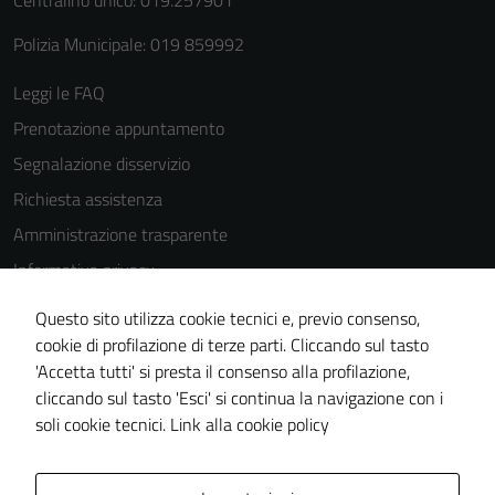
possono
Polizia Municipale: 019 859992
essere
disabilitati.
Leggi le FAQ
Questi cookie
Prenotazione appuntamento
non raccolgono
informazioni
Segnalazione disservizio
personali.
Richiesta assistenza
Amministrazione trasparente
Informativa privacy
Cookie Policy
Questo sito utilizza cookie tecnici e, previo consenso,
Note legali
cookie di profilazione di terze parti. Cliccando sul tasto
'Accetta tutti' si presta il consenso alla profilazione,
Dichiarazione di accessibilità
cliccando sul tasto 'Esci' si continua la navigazione con i
Piano di miglioramento del sito
soli cookie tecnici.
Link alla cookie policy