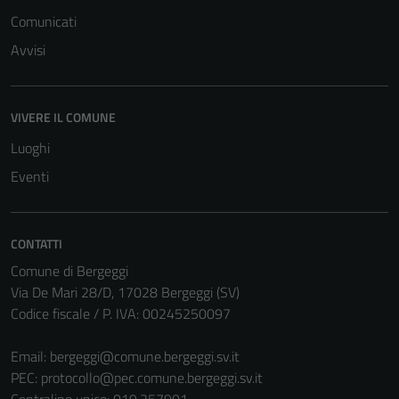
Comunicati
Avvisi
VIVERE IL COMUNE
Luoghi
Eventi
CONTATTI
Comune di Bergeggi
Tecnici
Via De Mari 28/D, 17028 Bergeggi (SV)
Questi cookie
Codice fiscale / P. IVA: 00245250097
sono necessari
per il
Email:
bergeggi@comune.bergeggi.sv.it
funzionamento
PEC:
protocollo@pec.comune.bergeggi.sv.it
del sito e non
Centralino unico: 019.257901