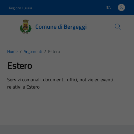
Vai ai contenuti
Vai al footer
ITA
Regione Liguria
Lingua attiva:
Comune di Bergeggi
Home
/
Argomenti
/
Estero
Estero
Dettagli dell'argomento
Servizi comunali, documenti, uffici, notizie ed eventi
relativi a Estero