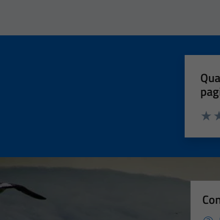
Qua
pag
Valut
Va
Con