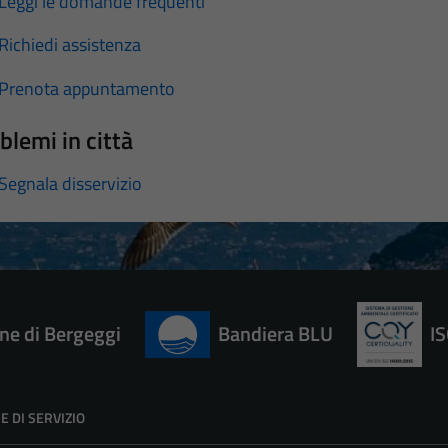
Leggi le domande frequenti
Richiedi assistenza
Prenota appuntamento
blemi in città
Segnala disservizio
e di Bergeggi
Bandiera BLU
I
E DI SERVIZIO