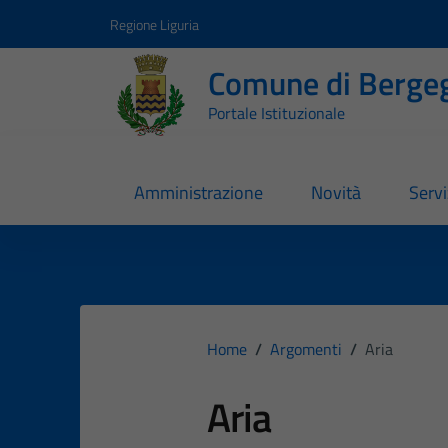
Vai ai contenuti
Vai al footer
Regione Liguria
Comune di Berge
Portale Istituzionale
Amministrazione
Novità
Servi
Home
/
Argomenti
/
Aria
Aria