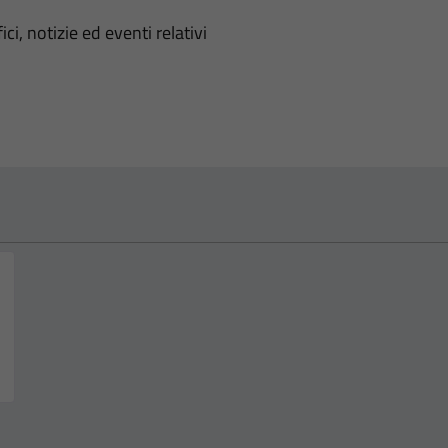
'argomento
ci, notizie ed eventi relativi