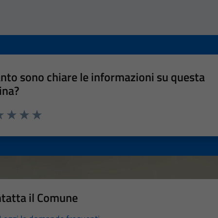
nto sono chiare le informazioni su questa
ina?
a 1 stelle su 5
luta 2 stelle su 5
Valuta 3 stelle su 5
Valuta 4 stelle su 5
Valuta 5 stelle su 5
tatta il Comune