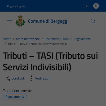
Vai ai contenuti
Vai al footer
ITA
Regione Liguria
Lingua attiva:
Comune di Bergeggi
Home
/
Amministrazione
/
Documenti E Dati
/
Regolamenti
/
Tributi – TASI (Tributo Sui Servizi Indivisibili)
Tributi – TASI (Tributo sui
Servizi Indivisibili)
Condividi
Vedi azioni
Tipo di documento
Regolamento