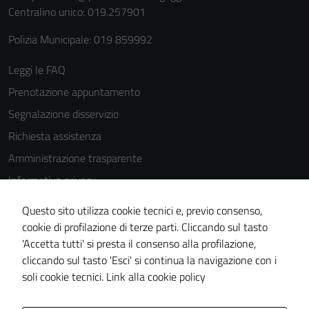
Centralino unico: 019.257901
Polizia Municipale: 019 859992
Leggi le FAQ
Tecnici
Prenotazione appuntamento
Questi cookie
sono necessari
Segnalazione disservizio
per il
Richiesta assistenza
funzionamento
Amministrazione trasparente
del sito e non
possono
Informativa privacy
essere
Cookie Policy
disabilitati.
Questo sito utilizza cookie tecnici e, previo consenso,
Note legali
Questi cookie
cookie di profilazione di terze parti. Cliccando sul tasto
non raccolgono
'Accetta tutti' si presta il consenso alla profilazione,
Dichiarazione di accessibilità
informazioni
cliccando sul tasto 'Esci' si continua la navigazione con i
Piano di miglioramento del sito
personali.
soli cookie tecnici.
Link alla cookie policy