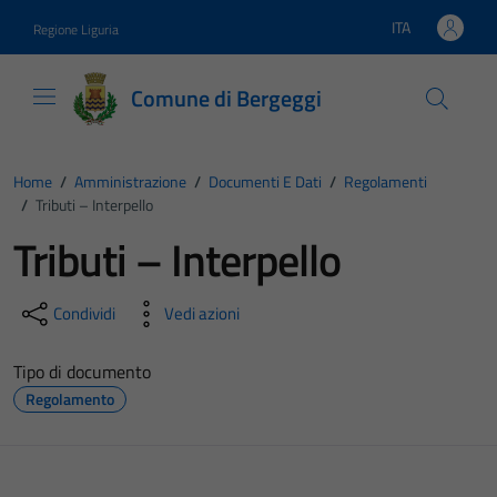
Vai ai contenuti
Vai al footer
ITA
Regione Liguria
Lingua attiva:
Comune di Bergeggi
Home
/
Amministrazione
/
Documenti E Dati
/
Regolamenti
/
Tributi – Interpello
Tributi – Interpello
Condividi
Vedi azioni
Tipo di documento
Regolamento