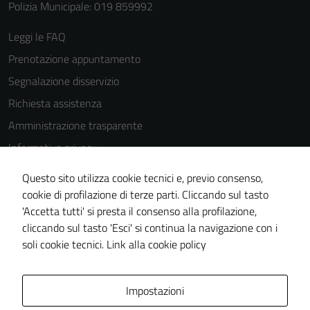
Polizia Municipale: 019 859992
Leggi le FAQ
Tecnici
Prenotazione appuntamento
Questi cookie
Segnalazione disservizio
sono necessari
Richiesta assistenza
per il
Amministrazione trasparente
funzionamento
del sito e non
Informativa privacy
possono
Cookie Policy
essere
Questo sito utilizza cookie tecnici e, previo consenso,
Note legali
disabilitati.
cookie di profilazione di terze parti. Cliccando sul tasto
Questi cookie
'Accetta tutti' si presta il consenso alla profilazione,
Dichiarazione di accessibilità
non raccolgono
cliccando sul tasto 'Esci' si continua la navigazione con i
Piano di miglioramento del sito
informazioni
soli cookie tecnici.
Link alla cookie policy
personali.
Area Privata
Impostazioni