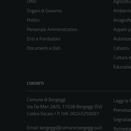
Uffici
Agricoltu
Organi di Governo
Ambient
Politici
Anagrafe 
Personale Amministrativo
Appalti p
Enti e Fondazioni
Autorizza
Documenti e Dati
Catasto,
Cultura 
Educazio
CONTATTI
Comune di Bergeggi
Leggi le
Via De Mari 28/D, 17028 Bergeggi (SV)
Prenota
Codice fiscale / P. IVA: 00245250097
Segnalazi
Email:
bergeggi@comune.bergeggi.sv.it
Richiest