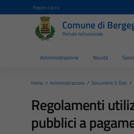
Vai ai contenuti
Vai al footer
Regione Liguria
Comune di Berge
Portale Istituzionale
Amministrazione
Novità
Servi
Home
/
Amministrazione
/
Documenti E Dati
/
Regolamenti utili
pubblici a pagam