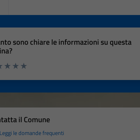
nto sono chiare le informazioni su questa
ina?
a 1 stelle su 5
luta 2 stelle su 5
Valuta 3 stelle su 5
Valuta 4 stelle su 5
Valuta 5 stelle su 5
tatta il Comune
Leggi le domande frequenti