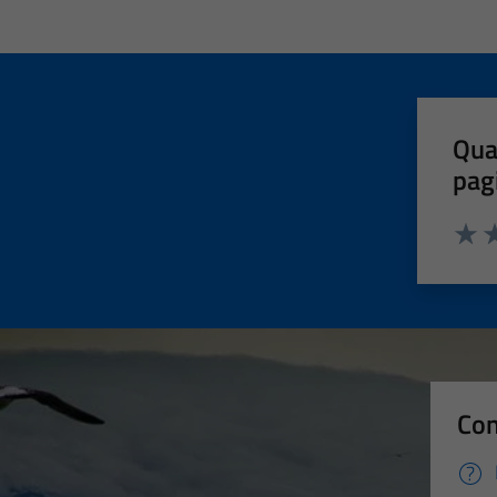
Qua
pag
Valut
Va
Con